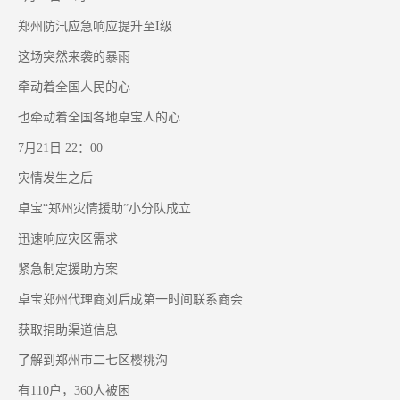
郑州防汛应急响应提升至I级
这场突然来袭的暴雨
牵动着全国人民的心
也牵动着全国各地卓宝人的心
7月21日 22：00
灾情发生之后
卓宝“郑州灾情援助”小分队成立
迅速响应灾区需求
紧急制定援助方案
卓宝郑州代理商刘后成第一时间联系商会
获取捐助渠道信息
了解到郑州市二七区樱桃沟
有110户，360人被困