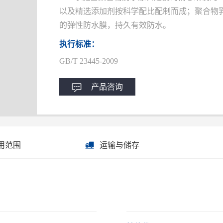
以及精选添加剂按科学配比配制而成；聚合物
的弹性防水膜，持久有效防水。
执行标准：
GB/T 23445-2009
产品咨询
用范围
运输与储存